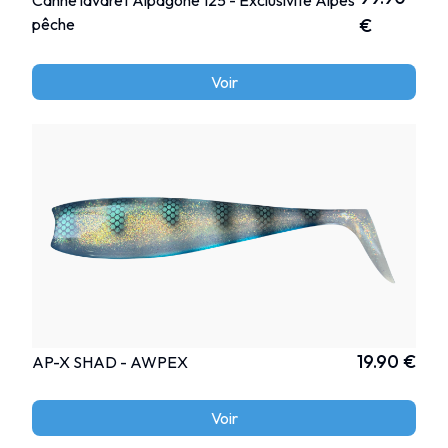
pêche
€
Voir
19.90 €
AP-X SHAD - AWPEX
Voir