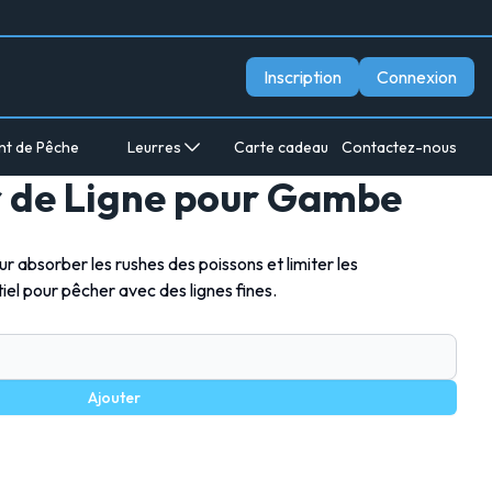
Inscription
Connexion
nt de Pêche
Leurres
Carte cadeau
Contactez-nous
 de Ligne pour Gambe
r absorber les rushes des poissons et limiter les
el pour pêcher avec des lignes fines.
Ajouter