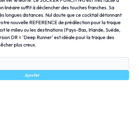
éserver le leurre. Le SUCKER PUNCH 190 est très facile à
n linéaire suffit à déclencher des touches franches. Sa
rès longues distances. Nul doute que ce cocktail détonnant
tre nouvelle REFERENCE de prédilection pour la traque
t le milieu ou les destinations (Pays-Bas, Irlande, Suède,
ersion DR = 'Deep Runner' est idéale pour la traque des
pêcher plus creux.
Ajouter