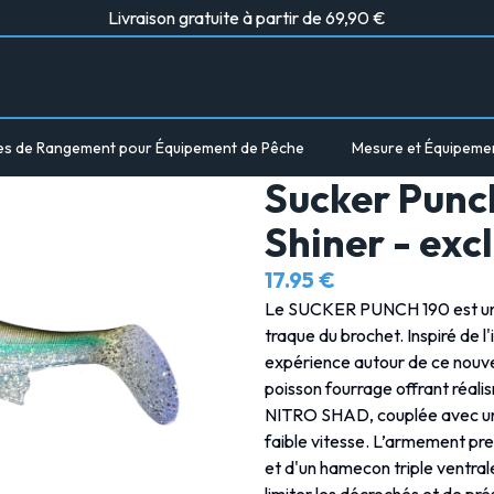
Livraison gratuite à partir de 69,90 €
es de Rangement pour Équipement de Pêche
Mesure et Équipeme
Sucker Punc
Shiner - exc
17.95 €
Le SUCKER PUNCH 190 est un s
traque du brochet. Inspiré de 
expérience autour de ce nouve
poisson fourrage offrant réa
NITRO SHAD, couplée avec une 
faible vitesse. L’armement pre
et d'un hamecon triple ventrale