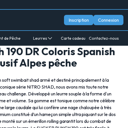
Inscription
Connexion
nt de Pêche
Leurres
Carte cadeau
Contactez-nous
h 190 DR Coloris Spanish
lusif Alpes pêche
oft swimbait shad armé et destiné principalement à la
l'iconique série NITRO SHAD, nous avons mis toute notre
au challenge. Développé un leurre souple à la forme d'un
lisme et volume. Sa gomme est tonique comme notre célèbre
large caudale qui lui confère une nage chaloupée à très
mium constitué d’un hameçon simple ultra piquant sur le dos
 monté sur un émerillon rolling garantit lors du combat de